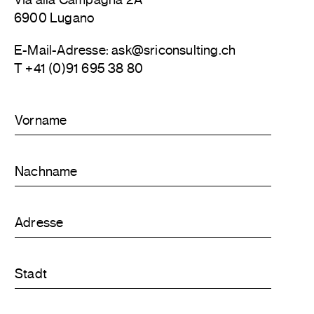
6900 Lugano
E-Mail-Adresse: ask@sriconsulting.ch
T +41 (0)91 695 38 80
V
o
r
n
N
a
a
m
c
e
h
*
A
n
d
a
r
m
e
e
S
s
*
t
s
a
e
d
*